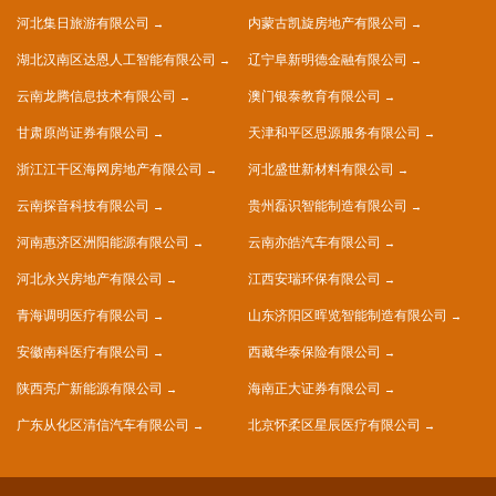
河北集日旅游有限公司
内蒙古凯旋房地产有限公司
湖北汉南区达恩人工智能有限公司
辽宁阜新明德金融有限公司
云南龙腾信息技术有限公司
澳门银泰教育有限公司
甘肃原尚证券有限公司
天津和平区思源服务有限公司
浙江江干区海网房地产有限公司
河北盛世新材料有限公司
云南探音科技有限公司
贵州磊识智能制造有限公司
河南惠济区洲阳能源有限公司
云南亦皓汽车有限公司
河北永兴房地产有限公司
江西安瑞环保有限公司
青海调明医疗有限公司
山东济阳区晖览智能制造有限公司
安徽南科医疗有限公司
西藏华泰保险有限公司
陕西亮广新能源有限公司
海南正大证券有限公司
广东从化区清信汽车有限公司
北京怀柔区星辰医疗有限公司